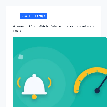
AWS
SSO
Login
e
Cloud & FinOps
AWS
Múltiplas
Contas
Alarme no CloudWatch: Detecte horários incorretos no
Linux