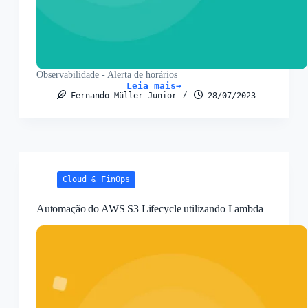
Observabilidade - Alerta de horários
Leia mais
Alarme
Fernando Müller Junior
28/07/2023
no
CloudWatch:
Detecte
horários
incorretos
no
Linux
Cloud & FinOps
Automação do AWS S3 Lifecycle utilizando Lambda