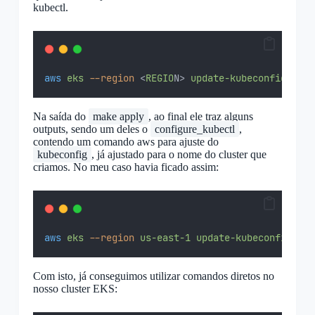
kubectl.
aws
eks
--region
 <
REGIO
N> 
update-kubeconfig
--na
Na saída do
make apply
, ao final ele traz alguns
outputs, sendo um deles o
configure_kubectl
,
contendo um comando aws para ajuste do
kubeconfig
, já ajustado para o nome do cluster que
criamos. No meu caso havia ficado assim:
aws
eks
--region
us-east-1
update-kubeconfig
--n
Com isto, já conseguimos utilizar comandos diretos no
nosso cluster EKS: