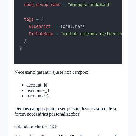
node_group_name 
=
"managed-ondemand"
tags 
=
{
Blueprint
=
 local.name
GithubRepo
=
"github.com/aws-ia/terraform-aw
  }
}
Necessário garantir ajuste nos campos:
account_id
username_1
username_2
Demais campos podem ser personalizados somente se
forem necessárias personalizações.
Criando o cluster EKS