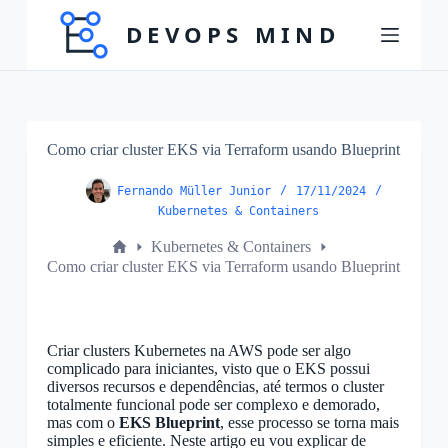
P
u
l
a
r
p
a
r
Como criar cluster EKS via Terraform usando Blueprint
a
o
Fernando Müller Junior
17/11/2024
c
Kubernetes & Containers
o
n
Inicio
Kubernetes & Containers
t
/
Como criar cluster EKS via Terraform usando Blueprint
e
Home
ú
d
o
Criar clusters Kubernetes na AWS pode ser algo
complicado para iniciantes, visto que o EKS possui
diversos recursos e dependências, até termos o cluster
totalmente funcional pode ser complexo e demorado,
mas com o
EKS Blueprint
, esse processo se torna mais
simples e eficiente. Neste artigo eu vou explicar de