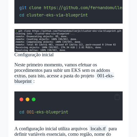
git
clone
https://github.com/fernandomullerjr/cl
cd
cluster-eks-via-blueprint
Configuração inicial
Neste primeiro momento, vamos efetuar os
procedimentos para subir um EKS sem os addons
extras, para isto, acesse a pasta do projeto
001-eks-
blueprint
:
cd
001
-eks-blueprint
A configuração inicial utiliza arquivos
locals.tf
para
definir variáveis essenciais, como região, nome do