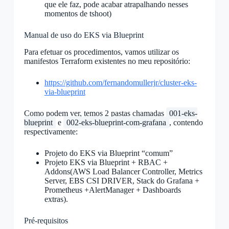
que ele faz, pode acabar atrapalhando nesses
momentos de tshoot)
Manual de uso do EKS via Blueprint
Para efetuar os procedimentos, vamos utilizar os
manifestos Terraform existentes no meu repositório:
https://github.com/fernandomullerjr/cluster-eks-
via-blueprint
Como podem ver, temos 2 pastas chamadas
001-eks-
blueprint
e
002-eks-blueprint-com-grafana
, contendo
respectivamente:
Projeto do EKS via Blueprint “comum”
Projeto EKS via Blueprint + RBAC +
Addons(AWS Load Balancer Controller, Metrics
Server, EBS CSI DRIVER, Stack do Grafana +
Prometheus +AlertManager + Dashboards
extras).
Pré-requisitos