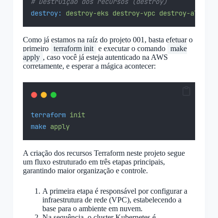
# Destruição dos recursos (destroy)
destroy:
destroy-eks
destroy-vpc
destroy-all
Como já estamos na raíz do projeto 001, basta efetuar o
primeiro
terraform init
e executar o comando
make
apply
, caso você já esteja autenticado na AWS
corretamente, e esperar a mágica acontecer:
terraform
init
make
apply
A criação dos recursos Terraform neste projeto segue
um fluxo estruturado em três etapas principais,
garantindo maior organização e controle.
A primeira etapa é responsável por configurar a
infraestrutura de rede (VPC), estabelecendo a
base para o ambiente em nuvem.
Na sequência, o cluster Kubernetes é