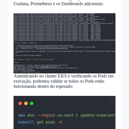
Grafana, Prometheus e os Dashboards adicionais:
Autenticando no cluster EKS e verificando os Pods em
execução, podemos validar se todos os Pods estão
funcionando dentro do esperado:
aws
eks
--region
us-east-1
update-kubeconfig
--n
kubectl
get
pods
-A