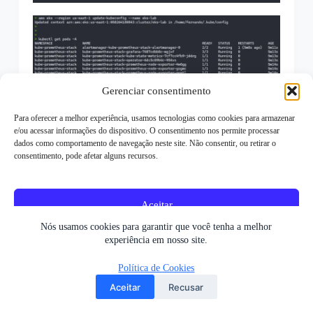
Gerenciar consentimento
Para oferecer a melhor experiência, usamos tecnologias como cookies para armazenar
e/ou acessar informações do dispositivo. O consentimento nos permite processar
dados como comportamento de navegação neste site. Não consentir, ou retirar o
consentimento, pode afetar alguns recursos.
Através da console AWS, podemos visualizar o nosso
cluster e os recursos que fazem parte dele:
Aceitar
Nós usamos cookies para garantir que você tenha a melhor
Recusar
experiência em nosso site.
Ver preferências
Política de Cookies
Aceitar
Recusar
Política de Cookies
Política de privacidade