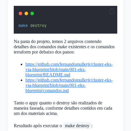
make
destroy
Na pasta do projeto, temos 2 arquivos contendo
detalhes dos comandos make existentes e os comandos
terraform por debaixo dos panos:
https://github.com/fernandomullerjr/cluster-eks-
via-blueprint/blob/main/001-eks-
blueprint/README.md
https://github.com/fernandomullerjr/cluster-eks-
via-blueprint/blob/main/001-eks-
blueprint/comandos.md
Tanto o appy quanto o destroy são realizados de
maneira faseada, conforme detalhes contidos em cada
um dos materiais acima.
Resultado após executar o
make destroy
: