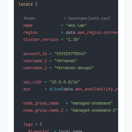
locals
 {
#name            = basename(path.cwd)
name            
=
"eks-lab"
region          
=
data.
aws_region
.
current
.
name
cluster_version 
=
"1.30"
account_id 
=
"552925778543"
username_1 
=
"fernando"
username_2 
=
"fernando-devops"
vpc_cidr 
=
"10.0.0.0/16"
azs      
=
slice
(data.
aws_availability_zones
.
a
node_group_name   
=
"managed-ondemand"
node_group_name_2 
=
"managed-ondemand-2"
tags 
=
{
Blueprint
=
 local.name