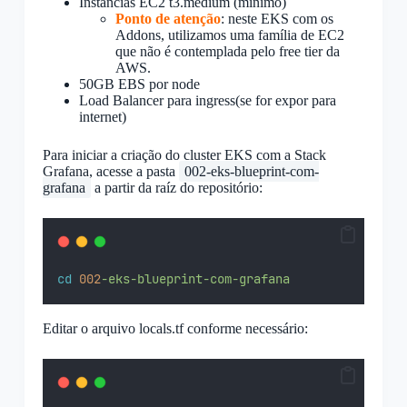
Instâncias EC2 t3.medium (mínimo)
Ponto de atenção
: neste EKS com os
Addons, utilizamos uma família de EC2
que não é contemplada pelo free tier da
AWS.
50GB EBS por node
Load Balancer para ingress(se for expor para
internet)
Para iniciar a criação do cluster EKS com a Stack
Grafana, acesse a pasta
002-eks-blueprint-com-
grafana
a partir da raíz do repositório:
cd
002
-eks-blueprint-com-grafana
Editar o arquivo locals.tf conforme necessário: