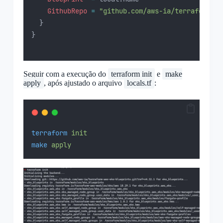
GithubRepo
=
"github.com/aws-ia/terraform-aw
  }
}
Seguir com a execução do
terraform init
e
make
apply
, após ajustado o arquivo
locals.tf
:
terraform
init
make
apply