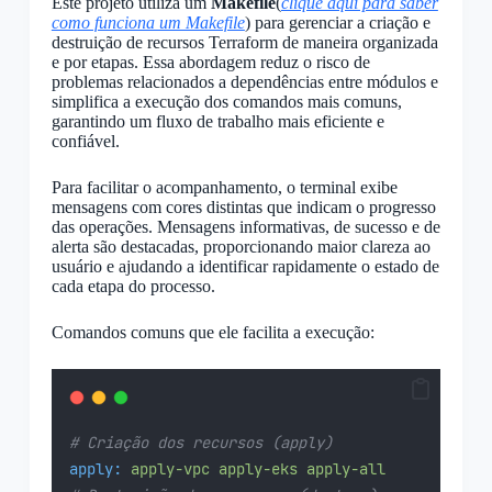
Este projeto utiliza um
Makefile
(
clique aqui para saber
como funciona um Makefile
) para gerenciar a criação e
destruição de recursos Terraform de maneira organizada
e por etapas. Essa abordagem reduz o risco de
problemas relacionados a dependências entre módulos e
simplifica a execução dos comandos mais comuns,
garantindo um fluxo de trabalho mais eficiente e
confiável.
Para facilitar o acompanhamento, o terminal exibe
mensagens com cores distintas que indicam o progresso
das operações. Mensagens informativas, de sucesso e de
alerta são destacadas, proporcionando maior clareza ao
usuário e ajudando a identificar rapidamente o estado de
cada etapa do processo.
Comandos comuns que ele facilita a execução:
# Criação dos recursos (apply)
apply:
apply-vpc
apply-eks
apply-all