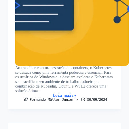
Ao trabalhar com orquestração de containers, o Kubernetes
se destaca como uma ferramenta poderosa e essencial. Para
os usuários do Windows que desejam explorar o Kubernetes
sem sacrificar seu ambiente de trabalho rotineiro, a
combinação de Kubeadm, Ubuntu e WSL2 oferece uma
solução ótima…
Leia mais
Como
Fernando Müller Junior
30/09/2024
Instalar
o
Kubeadm
no
WSL2
com
Ubuntu