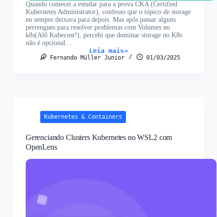
Quando comecei a estudar para a prova CKA (Certified
Kubernetes Administrator), confesso que o tópico de storage
eu sempre deixava para depois. Mas após passar alguns
perrengues para resolver problemas com Volumes no
k8s(Alô Kubecost!), percebi que dominar storage no K8s
não é opcional…
Leia mais
Storage
Fernando Müller Junior
01/03/2025
no
Kubernetes
–
Revisão
para
a
prova
CKA
Kubernetes & Containers
Gerenciando Clusters Kubernetes no WSL2 com
OpenLens