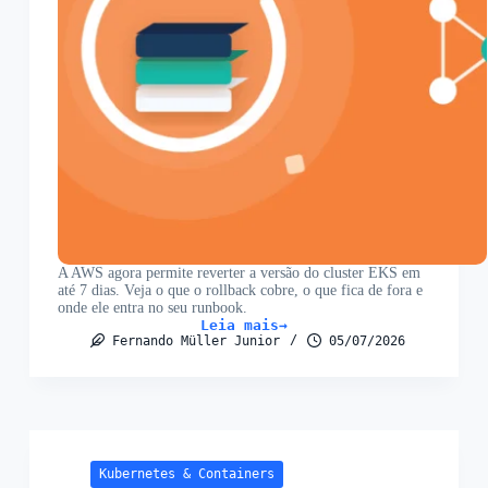
A AWS agora permite reverter a versão do cluster EKS em
até 7 dias. Veja o que o rollback cobre, o que fica de fora e
onde ele entra no seu runbook.
Leia mais
Rollback
Fernando Müller Junior
05/07/2026
de
versão
no
EKS:
como
funciona
e
as
Kubernetes & Containers
pegadinhas