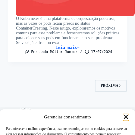
O Kubernetes é uma plataforma de orquestração poderosa,
mas às vezes os pods ficam presos no status
ContainerCreating. Neste artigo, exploraremos os motivos
comuns para esse problema e forneceremos soluções práticas
para colocar seus pods em funcionamento sem problemas.
Se você já enfrentou essa…
Leia mais
Pods
Fernando Müller Junior
17/07/2024
travados
no
status
ContainerCreating
com
Karpenter:
Como
corrigir
PRÓXIMA
Início
Contato
Gerenciar consentimento
Disclaimer
Política de Cookies
Para oferecer a melhor experiência, usamos tecnologias como cookies para armazenar
Política de privacidade
e/ou acessar informações do dispositivo. O consentimento nos permite processar