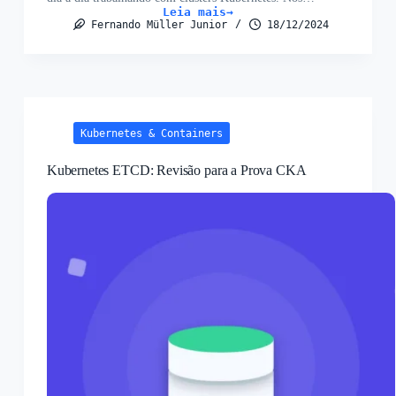
Leia mais
Kubernetes
Fernando Müller Junior
18/12/2024
ConfigMaps
e
Secrets
–
Revisão
para
a
Prova
Kubernetes & Containers
CKA
Kubernetes ETCD: Revisão para a Prova CKA