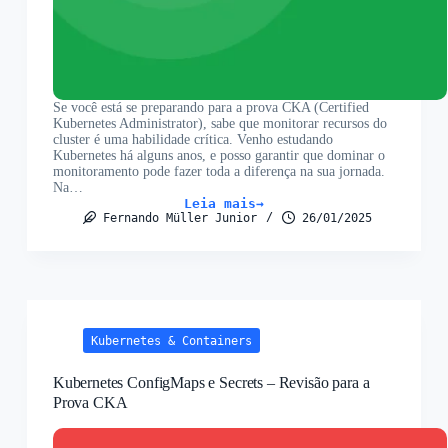
Se você está se preparando para a prova CKA (Certified
Kubernetes Administrator), sabe que monitorar recursos do
cluster é uma habilidade crítica. Venho estudando
Kubernetes há alguns anos, e posso garantir que dominar o
monitoramento pode fazer toda a diferença na sua jornada.
Na…
Leia mais
Monitorando
Fernando Müller Junior
26/01/2025
clusters
Kubernetes:
Revisão
para
a
Prova
CKA
Kubernetes & Containers
Kubernetes ConfigMaps e Secrets – Revisão para a
Prova CKA