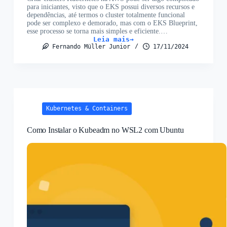
para iniciantes, visto que o EKS possui diversos recursos e
dependências, até termos o cluster totalmente funcional
pode ser complexo e demorado, mas com o EKS Blueprint,
esse processo se torna mais simples e eficiente.…
Leia mais
Como
Fernando Müller Junior
17/11/2024
criar
cluster
EKS
via
Terraform
usando
Blueprint
Kubernetes & Containers
Como Instalar o Kubeadm no WSL2 com Ubuntu