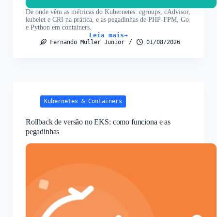
De onde vêm as métricas do Kubernetes: cgroups, cAdvisor,
kubelet e CRI na prática, e as pegadinhas de PHP-FPM, Go
e Python em containers.
Leia mais
Métricas
Fernando Müller Junior
01/08/2026
no
Kubernetes:
cAdvisor,
kubelet
e
CRI
na
prática
Kubernetes & Containers
Rollback de versão no EKS: como funciona e as
pegadinhas