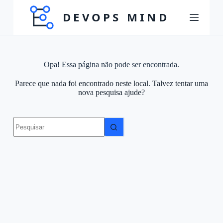
P
u
l
a
r
p
a
Opa! Essa página não pode ser encontrada.
r
a
Parece que nada foi encontrado neste local. Talvez tentar uma
o
nova pesquisa ajude?
c
o
n
Sem
t
resultados
e
ú
d
o