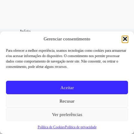
Início
Contato
Gerenciar consentimento
Disclaimer
Política de Cookies
Para oferecer a melhor experiência, usamos tecnologias como cookies para armazenar
Política de privacidade
e/ou acessar informações do dispositivo. O consentimento nos permite processar
Sobre o DevOps Mind
dados como comportamento de navegação neste site. Não consentir, ou retirar o
Termos de uso
consentimento, pode afetar alguns recursos.
Fernando Muller Junior
Aceitar
Os conteúdos deste blog são apenas para fins informativos e
não substituem consultoria profissional. Não nos
responsabilizamos por quaisquer decisões tomadas com base
Recusar
nas informações aqui fornecidas.
Ver preferências
Copyright © 2026
Política de Cookies
Política de privacidade