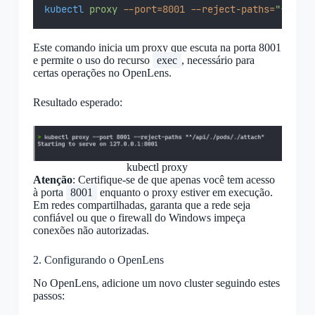
kubectl
proxy
--port=8001
--reject-paths=
"^/api/
Este comando inicia um proxy que escuta na porta 8001
e permite o uso do recurso
exec
, necessário para
certas operações no OpenLens.
Resultado esperado:
kubectl proxy
Atenção
: Certifique-se de que apenas você tem acesso
à porta
8001
enquanto o proxy estiver em execução.
Em redes compartilhadas, garanta que a rede seja
confiável ou que o firewall do Windows impeça
conexões não autorizadas.
2. Configurando o OpenLens
No OpenLens, adicione um novo cluster seguindo estes
passos: