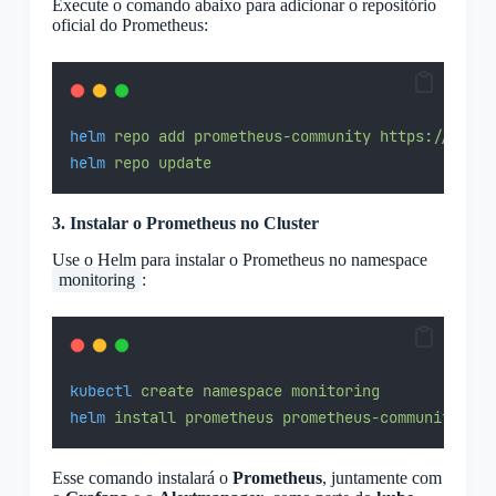
Execute o comando abaixo para adicionar o repositório
oficial do Prometheus:
helm
repo
add
prometheus-community
https://prome
helm
repo
update
3. Instalar o Prometheus no Cluster
Use o Helm para instalar o Prometheus no namespace
monitoring
:
kubectl
create
namespace
monitoring
helm
install
prometheus
prometheus-community/kub
Esse comando instalará o
Prometheus
, juntamente com