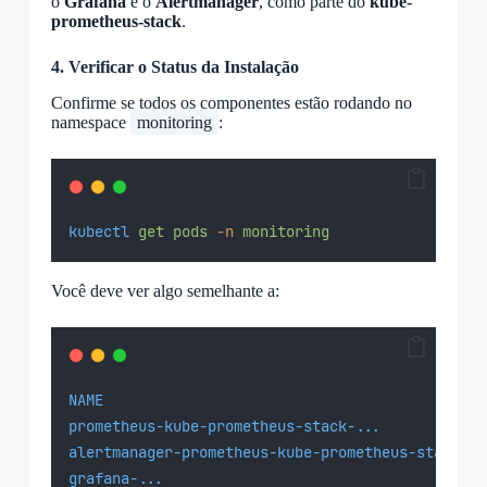
o
Grafana
e o
Alertmanager
, como parte do
kube-
prometheus-stack
.
4. Verificar o Status da Instalação
Confirme se todos os componentes estão rodando no
namespace
monitoring
:
kubectl
get
pods
-n
monitoring
Você deve ver algo semelhante a:
NAME
R
prometheus-kube-prometheus-stack-...
1
alertmanager-prometheus-kube-prometheus-stack
1
grafana-...
1