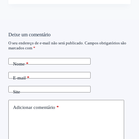
Deixe um comentário
O seu endereço de e-mail não será publicado.
Campos obrigatórios são
A
marcados com
*
l
t
e
Nome
*
r
n
a
E-mail
*
t
i
Site
v
e
:
Adicionar comentário
*