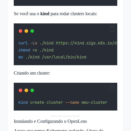
Se você usa o
kind
para rodar clusters locais:
curl
-Lo
./kind
https://kind.sigs.k8s.io/dl/v0.2
chmod
+x
./kind
mv
./kind
/usr/local/bin/kind
Criando um cluster:
kind
create
cluster
--name
meu-cluster
Instalando e Configurando o OpenLens
Agora que temos Kubernetes rodando, é hora de