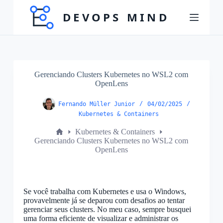
P
u
l
a
r
p
a
r
Gerenciando Clusters Kubernetes no WSL2 com
a
OpenLens
o
c
Fernando Müller Junior
04/02/2025
o
Kubernetes & Containers
n
t
Inicio
Kubernetes & Containers
e
/
Gerenciando Clusters Kubernetes no WSL2 com
ú
Home
OpenLens
d
o
Se você trabalha com Kubernetes e usa o Windows,
provavelmente já se deparou com desafios ao tentar
gerenciar seus clusters. No meu caso, sempre busquei
uma forma eficiente de visualizar e administrar os