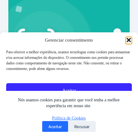
Gerenciar consentimento
Para oferecer a melhor experiência, usamos tecnologias como cookies para armazenar
e/ou acessar informações do dispositivo. O consentimento nos permite processar
dados como comportamento de navegação neste site. Não consentir, ou retirar o
consentimento, pode afetar alguns recursos.
Aceitar
Nós usamos cookies para garantir que você tenha a melhor
Recusar
experiência em nosso site.
Kubernetes JSON: Técnicas avançadas de consulta com
JSONPath
Ver preferências
Política de Cookies
12/09/2024
Aceitar
Recusar
Política de Cookies
Política de privacidade