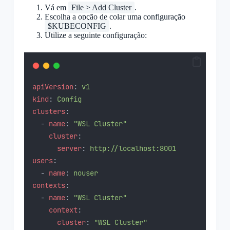
Vá em
File > Add Cluster
.
Escolha a opção de colar uma configuração
$KUBECONFIG
.
Utilize a seguinte configuração:
apiVersion
: 
v1
kind
: 
Config
clusters
:
  - 
name
: 
"WSL Cluster"
cluster
:
server
: 
http://localhost:8001
users
:
  - 
name
: 
nouser
contexts
:
  - 
name
: 
"WSL Cluster"
context
:
cluster
: 
"WSL Cluster"