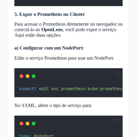
5. Expor o Prometheus no Cluster
Para acessar o Prometheus diretamente no navegador ou
conectá-lo ao
OpenLens
, você pode expor o serviço.
Aqui estão duas opções:
a) Configurar com um NodePort:
Edite o serviço Prometheus para usar um NodePort:
kubectl
edit
svc
prometheus-kube-prometheus-prom
No YAML, altere o tipo de serviço para:
type
: 
NodePort