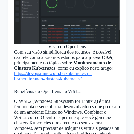
Visão do OpenLens
Com sua visão simplificada dos recursos, é possível
usar ele como apoio nos estudos para a
prova CKA
,
principalmente no tópico sobre
Monitoramento de
Clusters Kubernetes
, como eu explico neste artigo:
https://devopsmind.com.br/kubernetes-pt-
br/monitorando-clusters-kubernetes/
Benefícios do OpenLens no WSL2
O WSL2 (Windows Subsystem for Linux 2) é uma
ferramenta essencial para desenvolvedores que precisam
de um ambiente Linux no Windows. Combinar o
WSL2 com o OpenLens permite que você gerencie
clusters Kubernetes diretamente do seu sistema
Windows, sem precisar de máquinas virtuais pesadas ou
dual boot. Na minha rotina, isso significou ganho de