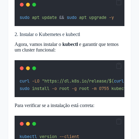
sudo
apt
update
 && 
sudo
apt
upgrade
-y
2. Instalar o Kubernetes e kubectl
Agora, vamos instalar o
kubectl
e garantir que temos
um cluster funcional:
curl
-LO
"https://dl.k8s.io/release/$(
curl
-s
 ht
sudo
install
-o
root
-g
root
-m
0755
kubectl
/us
Para verificar se a instalação está correta:
kubectl
version
--client